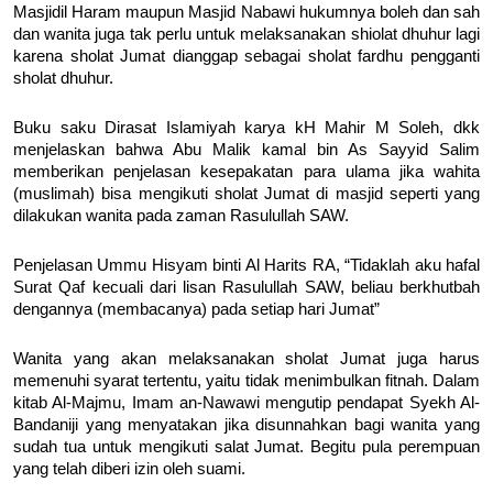
Masjidil Haram maupun Masjid Nabawi hukumnya boleh dan sah
dan wanita juga tak perlu untuk melaksanakan shiolat dhuhur lagi
karena sholat Jumat dianggap sebagai sholat fardhu pengganti
sholat dhuhur.
Buku saku Dirasat Islamiyah karya kH Mahir M Soleh, dkk
menjelaskan bahwa Abu Malik kamal bin As Sayyid Salim
memberikan penjelasan kesepakatan para ulama jika wahita
(muslimah) bisa mengikuti sholat Jumat di masjid seperti yang
dilakukan wanita pada zaman Rasulullah SAW.
Penjelasan Ummu Hisyam binti Al Harits RA, “Tidaklah aku hafal
Surat Qaf kecuali dari lisan Rasulullah SAW, beliau berkhutbah
dengannya (membacanya) pada setiap hari Jumat”
Wanita yang akan melaksanakan sholat Jumat juga harus
memenuhi syarat tertentu, yaitu tidak menimbulkan fitnah. Dalam
kitab Al-Majmu, Imam an-Nawawi mengutip pendapat Syekh Al-
Bandaniji yang menyatakan jika disunnahkan bagi wanita yang
sudah tua untuk mengikuti salat Jumat. Begitu pula perempuan
yang telah diberi izin oleh suami.