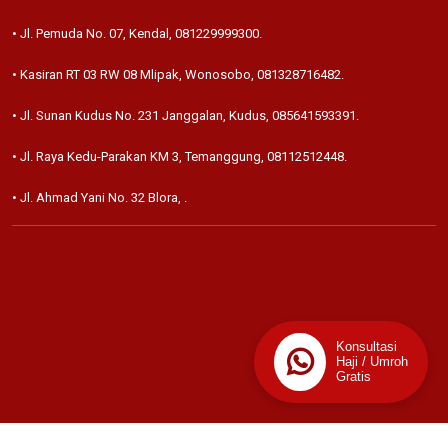
• Jl. Pemuda No. 07, Kendal,
081229999300
.
• Kasiran RT 03 RW 08 Mlipak, Wonosobo,
081328716482
.
• Jl. Sunan Kudus No. 231 Janggalan, Kudus,
085641593391
.
• Jl. Raya Kedu-Parakan KM 3, Temanggung,
08112512448
.
• Jl. Ahmad Yani No. 32 Blora,
.
Konsultasi
Haji / Umroh
Gratis