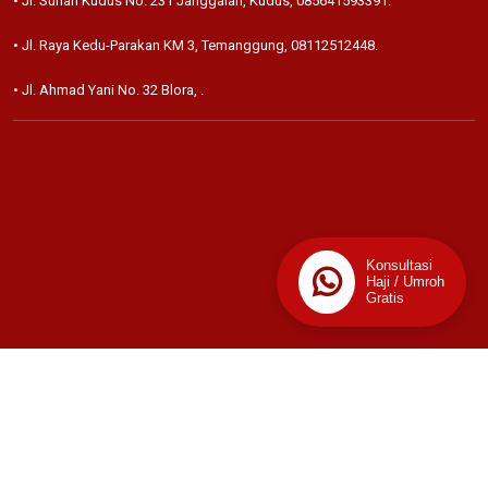
• Jl. Sunan Kudus No. 231 Janggalan, Kudus,
085641593391
.
• Jl. Raya Kedu-Parakan KM 3, Temanggung,
08112512448
.
• Jl. Ahmad Yani No. 32 Blora,
.
Konsultasi
Haji / Umroh
Gratis
📊
Stats