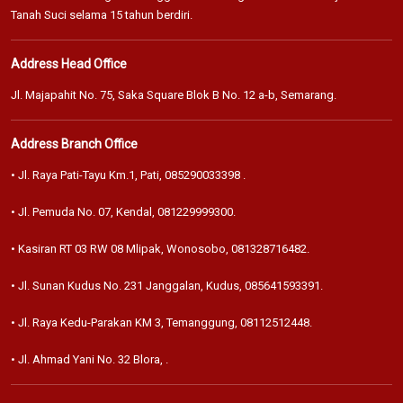
Tanah Suci selama 15 tahun berdiri.
Address Head Office
Jl. Majapahit No. 75, Saka Square Blok B No. 12 a-b, Semarang.
Address Branch Office
• Jl. Raya Pati-Tayu Km.1, Pati,
085290033398
.
• Jl. Pemuda No. 07, Kendal,
081229999300
.
• Kasiran RT 03 RW 08 Mlipak, Wonosobo,
081328716482
.
• Jl. Sunan Kudus No. 231 Janggalan, Kudus,
085641593391
.
• Jl. Raya Kedu-Parakan KM 3, Temanggung,
08112512448
.
• Jl. Ahmad Yani No. 32 Blora,
.