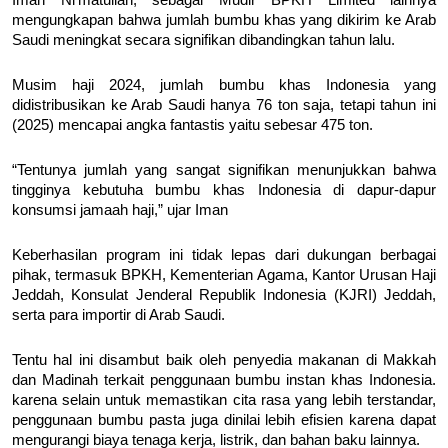
Iman Ni'matullah, sebagai Mudir BPKH Limited lainnya 
mengungkapan bahwa jumlah bumbu khas yang dikirim ke Arab 
Saudi meningkat secara signifikan dibandingkan tahun lalu.
Musim haji 2024, jumlah bumbu khas Indonesia yang 
didistribusikan ke Arab Saudi hanya 76 ton saja, tetapi tahun ini 
(2025) mencapai angka fantastis yaitu sebesar 475 ton.
“Tentunya jumlah yang sangat signifikan menunjukkan bahwa 
tingginya kebutuha bumbu khas Indonesia di dapur-dapur 
konsumsi jamaah haji,” ujar Iman
Keberhasilan program ini tidak lepas dari dukungan berbagai 
pihak, termasuk BPKH, Kementerian Agama, Kantor Urusan Haji 
Jeddah, Konsulat Jenderal Republik Indonesia (KJRI) Jeddah, 
serta para importir di Arab Saudi.
Tentu hal ini disambut baik oleh penyedia makanan di Makkah 
dan Madinah terkait penggunaan bumbu instan khas Indonesia. 
karena selain untuk memastikan cita rasa yang lebih terstandar, 
penggunaan bumbu pasta juga dinilai lebih efisien karena dapat 
mengurangi biaya tenaga kerja, listrik, dan bahan baku lainnya.