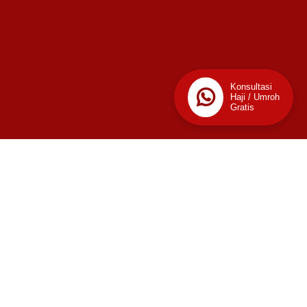
Konsultasi
Haji / Umroh
Gratis
📊
Stats
309
Today
This Week
Last Week
2,341
2,919