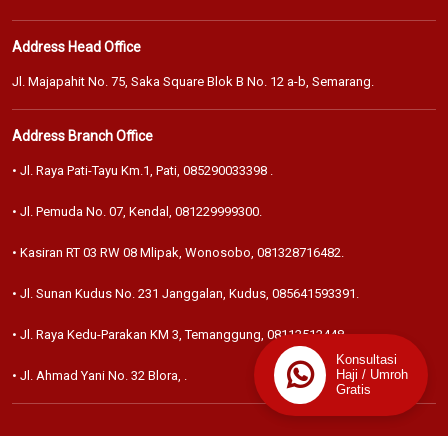
Address Head Office
Jl. Majapahit No. 75, Saka Square Blok B No. 12 a-b, Semarang.
Address Branch Office
• Jl. Raya Pati-Tayu Km.1, Pati,
085290033398
.
• Jl. Pemuda No. 07, Kendal,
081229999300
.
• Kasiran RT 03 RW 08 Mlipak, Wonosobo,
081328716482
.
• Jl. Sunan Kudus No. 231 Janggalan, Kudus,
085641593391
.
• Jl. Raya Kedu-Parakan KM 3, Temanggung,
08112512448
.
Konsultasi
Haji / Umroh
• Jl. Ahmad Yani No. 32 Blora,
.
Gratis