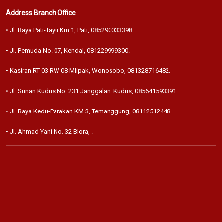
Address Branch Office
• Jl. Raya Pati-Tayu Km.1, Pati,
085290033398
.
• Jl. Pemuda No. 07, Kendal,
081229999300
.
• Kasiran RT 03 RW 08 Mlipak, Wonosobo,
081328716482
.
• Jl. Sunan Kudus No. 231 Janggalan, Kudus,
085641593391
.
• Jl. Raya Kedu-Parakan KM 3, Temanggung,
08112512448
.
• Jl. Ahmad Yani No. 32 Blora,
.