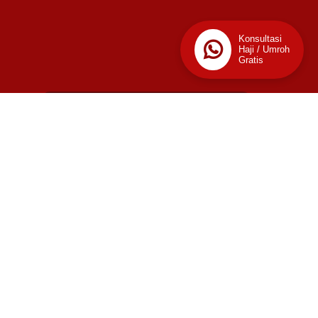
Konsultasi
Haji / Umroh
Gratis
📊
Stats
45
Today
This Week
Last Week
1,657
2,919
This Month
Last Month
2,410
16,401
This Year
Last Year
66,356
73,894
Total