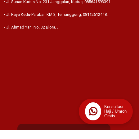
• Jl. Sunan Kudus No. 231 Janggalan, Kudus,
085641593391
.
• Jl. Raya Kedu-Parakan KM 3, Temanggung,
08112512448
.
• Jl. Ahmad Yani No. 32 Blora,
.
Konsultasi
Haji / Umroh
Gratis
📊
Stats