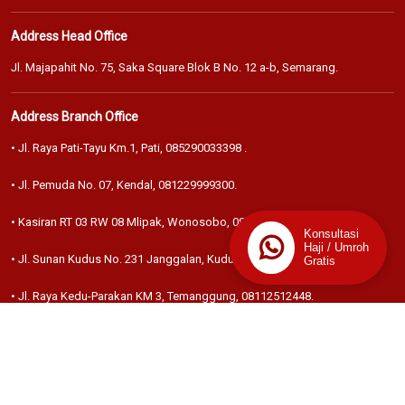
Address Head Office
Jl. Majapahit No. 75, Saka Square Blok B No. 12 a-b, Semarang.
Address Branch Office
• Jl. Raya Pati-Tayu Km.1, Pati,
085290033398
.
• Jl. Pemuda No. 07, Kendal,
081229999300
.
• Kasiran RT 03 RW 08 Mlipak, Wonosobo,
081328716482
.
Konsultasi
Haji / Umroh
• Jl. Sunan Kudus No. 231 Janggalan, Kudus,
085641593391
.
Gratis
• Jl. Raya Kedu-Parakan KM 3, Temanggung,
08112512448
.
• Jl. Ahmad Yani No. 32 Blora,
.