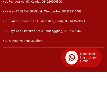
• Jl. Pemuda No. 07, Kendal,
081229999300
.
• Kasiran RT 03 RW 08 Mlipak, Wonosobo,
081328716482
.
• Jl. Sunan Kudus No. 231 Janggalan, Kudus,
085641593391
.
• Jl. Raya Kedu-Parakan KM 3, Temanggung,
08112512448
.
• Jl. Ahmad Yani No. 32 Blora,
.
Konsultasi
Haji / Umroh
Gratis