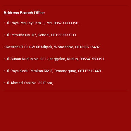
Address Branch Office
• Jl. Raya Pati-Tayu Km.1, Pati,
085290033398
.
• Jl. Pemuda No. 07, Kendal,
081229999300
.
• Kasiran RT 03 RW 08 Mlipak, Wonosobo,
081328716482
.
• Jl. Sunan Kudus No. 231 Janggalan, Kudus,
085641593391
.
• Jl. Raya Kedu-Parakan KM 3, Temanggung,
08112512448
.
• Jl. Ahmad Yani No. 32 Blora,
.