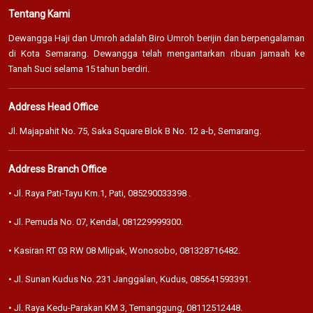
Tentang Kami
Dewangga Haji dan Umroh adalah Biro Umroh berijin dan berpengalaman
di Kota Semarang. Dewangga telah mengantarkan ribuan jamaah ke
Tanah Suci selama 15 tahun berdiri.
Address Head Office
Jl. Majapahit No. 75, Saka Square Blok B No. 12 a-b, Semarang.
Address Branch Office
• Jl. Raya Pati-Tayu Km.1, Pati,
085290033398
.
• Jl. Pemuda No. 07, Kendal,
081229999300
.
• Kasiran RT 03 RW 08 Mlipak, Wonosobo,
081328716482
.
• Jl. Sunan Kudus No. 231 Janggalan, Kudus,
085641593391
.
• Jl. Raya Kedu-Parakan KM 3, Temanggung,
08112512448
.