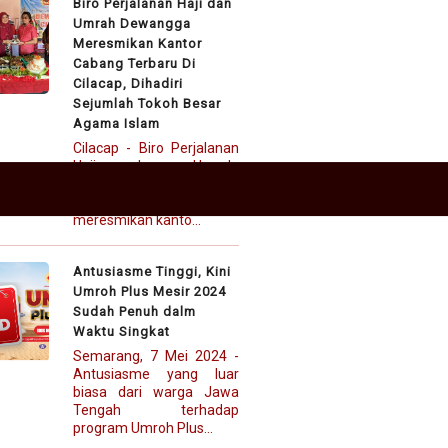
Biro Perjalanan Haji dan
Umrah Dewangga
Meresmikan Kantor
Cabang Terbaru Di
Cilacap, Dihadiri
Sejumlah Tokoh Besar
Agama Islam
Cilacap - Biro Perjalanan
Haji dan Umrah,
Dewangga Lill Hajj Wal
Umroh baru saja
meresmikan kanto...
Antusiasme Tinggi, Kini
Umroh Plus Mesir 2024
Sudah Penuh dalm
Waktu Singkat
Semarang, 7 Mei 2024 -
Antusiasme yang luar
biasa dari warga Jawa
Tengah terhadap
program Umroh Plus...