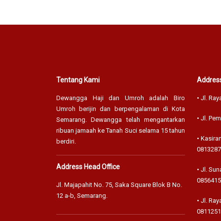
Tentang Kami
Address
Dewangga Haji dan Umroh adalah Biro
• Jl. Ray
Umroh berijin dan berpengalaman di Kota
• Jl. Pe
Semarang. Dewangga telah mengantarkan
ribuan jamaah ke Tanah Suci selama 15 tahun
• Kasir
berdiri.
0813287
Address Head Office
• Jl. Su
0856415
Jl. Majapahit No. 75, Saka Square Blok B No.
12 a-b, Semarang.
• Jl. R
0811251