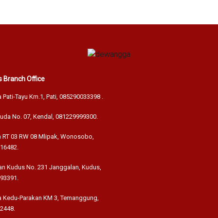
 Branch Office
a Pati-Tayu Km.1, Pati,
085290033398
.
muda No. 07, Kendal,
081229999300
.
an RT 03 RW 08 Mlipak, Wonosobo,
16482
.
nan Kudus No. 231 Janggalan, Kudus,
93391
.
aya Kedu-Parakan KM 3, Temanggung,
2448
.