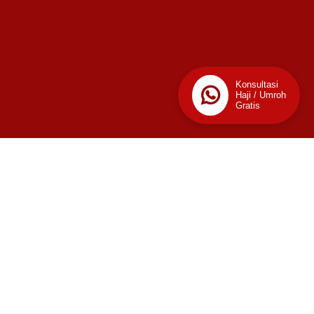
Konsultasi
Haji / Umroh
Gratis
📊
Stats
58
Today
This Week
Last Week
2,520
2,919