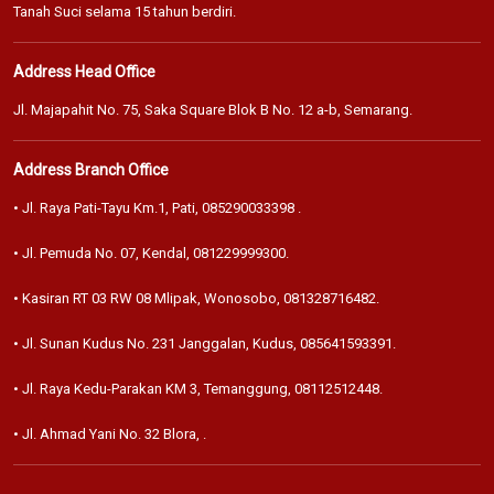
Tanah Suci selama 15 tahun berdiri.
Address Head Office
Jl. Majapahit No. 75, Saka Square Blok B No. 12 a-b, Semarang.
Address Branch Office
• Jl. Raya Pati-Tayu Km.1, Pati,
085290033398
.
• Jl. Pemuda No. 07, Kendal,
081229999300
.
• Kasiran RT 03 RW 08 Mlipak, Wonosobo,
081328716482
.
• Jl. Sunan Kudus No. 231 Janggalan, Kudus,
085641593391
.
• Jl. Raya Kedu-Parakan KM 3, Temanggung,
08112512448
.
• Jl. Ahmad Yani No. 32 Blora,
.