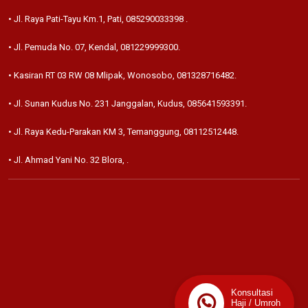
• Jl. Raya Pati-Tayu Km.1, Pati,
085290033398
.
• Jl. Pemuda No. 07, Kendal,
081229999300
.
• Kasiran RT 03 RW 08 Mlipak, Wonosobo,
081328716482
.
• Jl. Sunan Kudus No. 231 Janggalan, Kudus,
085641593391
.
• Jl. Raya Kedu-Parakan KM 3, Temanggung,
08112512448
.
• Jl. Ahmad Yani No. 32 Blora,
.
Konsultasi
Haji / Umroh