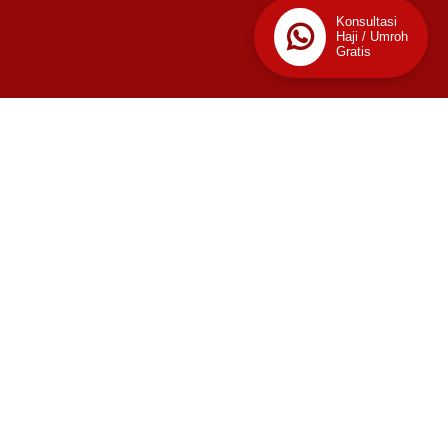
Konsultasi
Haji / Umroh
Gratis
📊
Stats
3
Today
This Week
Last Week
1,615
2,919
This Month
Last Month
2,368
16,401
This Year
Last Year