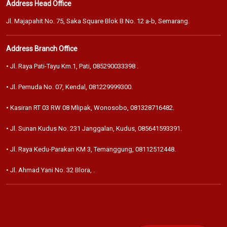
Address Head Office
Jl. Majapahit No. 75, Saka Square Blok B No. 12 a-b, Semarang.
Address Branch Office
• Jl. Raya Pati-Tayu Km.1, Pati,
085290033398
.
• Jl. Pemuda No. 07, Kendal,
081229999300
.
• Kasiran RT 03 RW 08 Mlipak, Wonosobo,
081328716482
.
• Jl. Sunan Kudus No. 231 Janggalan, Kudus,
085641593391
.
• Jl. Raya Kedu-Parakan KM 3, Temanggung,
08112512448
.
• Jl. Ahmad Yani No. 32 Blora,
.