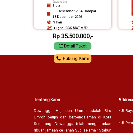
Hotel :
06 Desember 2026 sampai
13 Desember 2026
9 Hari
Flight :
CGK-MCT-MED
Rp 35.500.000,-
Detail Paket
Hubungi Kami
Tentang Kami
Address
Dewangga Haji dan Umroh adalah Biro
• Jl. Ray
Umroh berijin dan berpengalaman di Kota
• Jl. Pe
Semarang. Dewangga telah mengantarkan
ribuan jamaah ke Tanah Suci selama 15 tahun