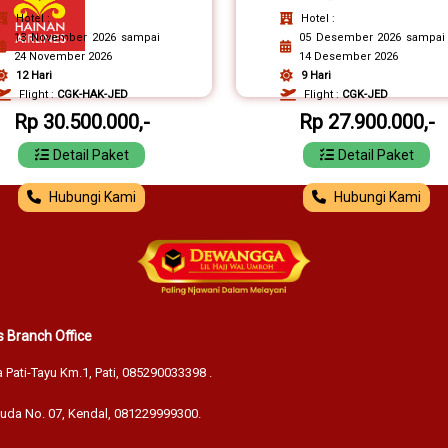
Hotel :
Hotel :
13 November 2026 sampai
05 Desember 2026 sampai
24 November 2026
14 Desember 2026
12 Hari
9 Hari
Flight :
CGK-HAK-JED
Flight :
CGK-JED
Rp 30.500.000,-
Rp 27.900.000,-
Detail Paket
Detail Paket
Hubungi Kami
Hubungi Kami
 Branch Office
a Pati-Tayu Km.1, Pati,
085290033398
.
muda No. 07, Kendal,
081229999300
.