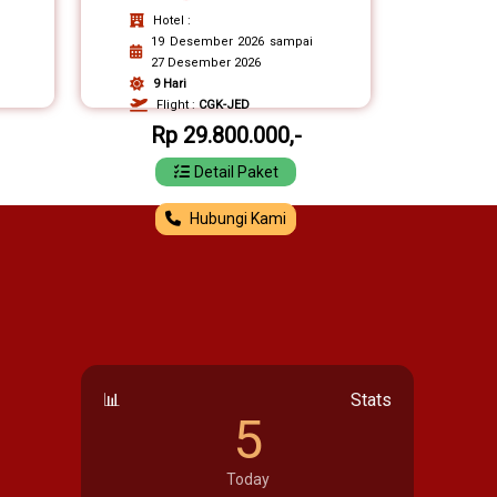
Hotel :
19 Desember 2026 sampai
27 Desember 2026
9 Hari
Flight :
CGK-JED
Rp 29.800.000,-
Detail Paket
Hubungi Kami
📊
Stats
5
Today